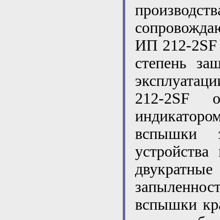
производст
сопровождаю
ИП 212-2SF 
степень за
эксплуатац
212-2SF о
индикаторо
вспышки з
устройства
двукратн
запыленност
вспышки кра