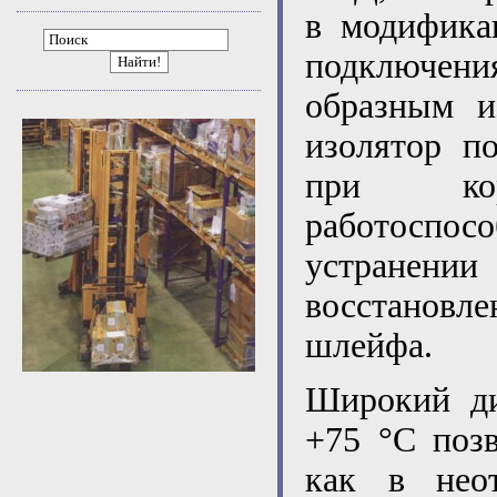
в модифика
подключени
Найти!
образным и
изолятор п
при кор
работоспос
устранении
восстанов
шлейфа.
Широкий ди
+75 °С поз
как в нео