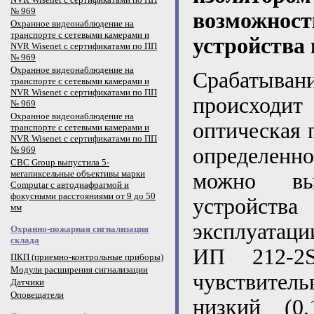
№ 969
возможно
Охранное видеонаблюдение на
транспорте с сетевыми камерами и
устройства
NVR Wisenet с сертификатами по ПП
№ 969
Охранное видеонаблюдение на
Срабатыван
транспорте с сетевыми камерами и
NVR Wisenet с сертификатами по ПП
происходит
№ 969
Охранное видеонаблюдение на
оптическая 
транспорте с сетевыми камерами и
NVR Wisenet с сертификатами по ПП
определенн
№ 969
CBC Group выпустила 5-
мегапиксельные объективы марки
можно выб
Computar с автодиафрагмой и
фокусными расстояниями от 9 до 50
устройст
мм
эксплуатац
Охранно-пожарная сигнализация
склада
ИП 212-2S
ПКП (приемно-контрольные приборы)
Модули расширения сигнализации
чувствительн
Датчики
Оповещатели
низкий (0