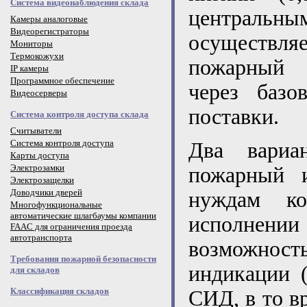
Система видеонаблюдения склада
централь
Камеры аналоговые
Видеорегистраторы
осуществля
Мониторы
Термокожухи
пожарный 
IP камеры
Программное обеспечение
через базо
Видеосерверы
поставки.
Система контроля доступа склада
Считыватели
Система контроля доступа
Два вариа
Карты доступа
Электрозамки
пожарный и
Электрозащелки
Доводчики дверей
нуждам ко
Многофункциональные
автоматические шлагбаумы компании
исполнени
FAAC для ограничения проезда
автотранспорта
возможност
Требования пожарной безопасности
индикации 
для складов
Классификация складов
СИД, в то в