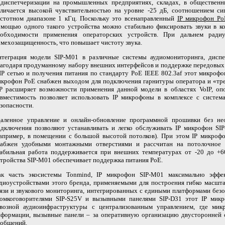
 диспетчеризации на промышленных предприятиях, складах, в общественн
тличается высокой чувствительностью на уровне -25 дБ, соотношением си
астотном диапазоне 1 кГц. Поскольку это всенаправленный
IP
микрофон
Po
омощью одного такого устройства можно стабильно фиксировать звуки в к
еобходимости применения операторских устройств. При дальнем рад
мехозащищенность, что повышает чистоту звука.
нтеграция модели SIP-M01 в различные системы аудиомониторинга, диспе
агодаря продуманному набору внешних интерфейсов и поддержке передовых п
IP
сетью и получения питания по стандарту PoE IEEE 802.3af этот микрофо
икрофон
PoE
снабжен выходом для подключения гарнитуры оператора и «тр
IP расширяет возможности применения данной модели в областях VoIP, оп
овместимость позволяет использовать IP микрофоны в комплексе с систе
зопасности.
даленное управление и онлайн-обновление программной прошивки без не
одключения позволяют устанавливать и легко обслуживать
IP
микрофон SIP
например, в помещении с большой высотой потолков). При этом
IP
микроф
набжен удобными монтажными отверстиями и рассчитан на потолочное к
табильная работа поддерживается при внешних температурах от -20 до +
тройства SIP-M01 обеспечивает поддержка питания
PoE
.
ак часть экосистемы Tonmind,
IP
микрофон SIP-M01 максимально эффе
диоустройствами этого бренда, применяемыми для построения гибко масшт
язи и звукового мониторинга, интегрированных с едиными платформами безо
ромкоговорителями SIP-S25V и вызывными панелями SIP-D31 этот
IP
мик
квозной аудиоинфраструктуры с централизованным управлением, где мик
нформации, вызывные панели – за оперативную организацию двусторонней 
ообщений.