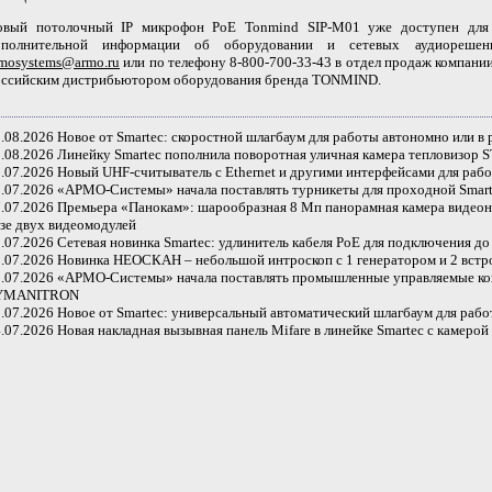
овый потолочный
IP
микрофон
PoE
Tonmind SIP-M01 уже доступен для
ополнительной информации об оборудовании и сетевых аудиореше
mosystems@armo.ru
или по телефону 8-800-700-33-43 в отдел продаж компа
оссийским дистрибьютором оборудования бренда TONMIND.
.08.2026
Новое от Smartec: скоростной шлагбаум для работы автономно или в
.08.2026
Линейку Smartec пополнила поворотная уличная камера тепловизор 
.07.2026
Новый UHF-считыватель с Ethernet и другими интерфейсами для раб
.07.2026
«АРМО-Системы» начала поставлять турникеты для проходной Smart
.07.2026
Премьера «Панокам»: шарообразная 8 Мп панорамная камера виде
зе двух видеомодулей
.07.2026
Сетевая новинка Smartec: удлинитель кабеля PoE для подключения до 
.07.2026
Новинка НЕОСКАН – небольшой интроскоп с 1 генератором и 2 вст
.07.2026
«АРМО-Системы» начала поставлять промышленные управляемые 
YMANITRON
.07.2026
Новое от Smartec: универсальный автоматический шлагбаум для раб
.07.2026
Новая накладная вызывная панель Mifare в линейке Smartec с камер