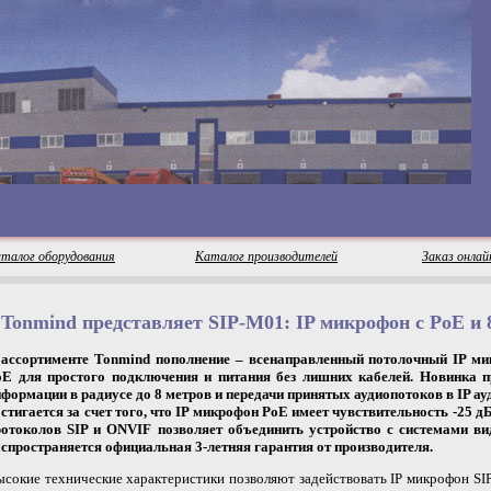
талог оборудования
Каталог производителей
Заказ онлай
Tonmind представляет SIP-M01: IP микрофон с PoE и 8
 ассортименте Tonmind пополнение – всенаправленный потолочный
IP
ми
oE для простого подключения и питания без лишних кабелей. Новинка п
формации в радиусе до 8 метров и передачи принятых аудиопотоков в IP ау
стигается за счет того, что IP микрофон PoE имеет чувствительность -25 
ротоколов SIP и ONVIF позволяет объединить устройство с системами в
спространяется официальная 3-летняя гарантия от производителя.
сокие технические характеристики позволяют задействовать
IP
микрофон SIP