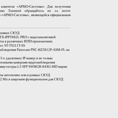
 клиентов «АРМО-Системы». Для получения
ниях Tonmind обращайтесь по эл. почте
нии «АРМО-Системы», являющейся официальным
 рамках СКУД
STX-IPPT692L PRO с видеоаналитикой
оты в различных RFID-приложениях
ec ST-TS311T-SS
онаблюдения Panocam PNC-KE5812P-ASM-FL на
3-х удаленных IP-камер и не только
роенными камерами видеонаблюдения
коммутаторы L3 SFP SWMGR-84XG-MD марки
оты автономно или в рамках СКУД
ой 2 Мп и широким функционалом для СКУД