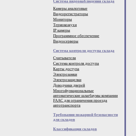
Система видеонаблюдения склада
Камеры аналоговые
Видеорегистраторы
Мониторы
Термокожухи
IP камеры
Программное обеспечение
Видеосерверы
Система контроля доступа склада
Считыватели
Система контроля доступа
Карты доступа
Электрозамки
Электрозащелки
Доводчики дверей
Многофункциональные
автоматические шлагбаумы компании
FAAC для ограничения проезда
автотранспорта
Требования пожарной безопасности
для складов
Классификация складов