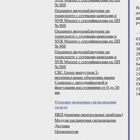
№ 969
Н
Охранное видеонаблюдение на
д
транспорте с сетевыми камерами и
ar
NVR Wisenet с сертификатами по ПП
р
№ 969
Охранное видеонаблюдение на
транспорте с сетевыми камерами и
05
NVR Wisenet с сертификатами по ПП
03
№ 969
30
Охранное видеонаблюдение на
29
транспорте с сетевыми камерами и
27
NVR Wisenet с сертификатами по ПП
ба
№ 969
22
CBC Group выпустила 5-
21
мегапиксельные объективы марки
20
Computar с автодиафрагмой и
S
фокусными расстояниями от 9 до 50
15
мм
14
Охранно-пожарная сигнализация
склада
ПКП (приемно-контрольные приборы)
Модули расширения сигнализации
Датчики
Оповещатели