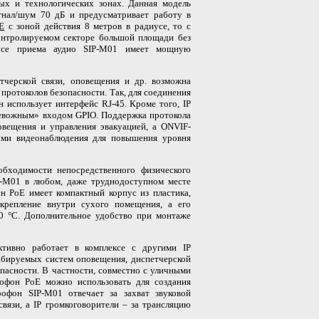
ых и технологических зонах. Данная модель
гнал/шум 70 дБ и предусматривает работу в
E
с зоной действия 8 метров в радиусе, то с
онтролируемом секторе большой площади без
иусе приема аудио SIP-M01 имеет мощную
тчерской связи, оповещения и др. возможна
ротоколов безопасности. Так, для соединения
н использует интерфейс RJ-45. Кроме того,
IP
евожным» входом GPIO. Поддержка протокола
овещения и управления эвакуацией, а ONVIF-
мами видеонаблюдения для повышения уровня
обходимости непосредственного физического
-M01 в любом, даже труднодоступном месте
он
PoE
имеет компактный корпус из пластика,
репление внутри сухого помещения, а его
60
°
С. Дополнительное удобство при монтаже
ктивно работает в комплексе с другими
IP
абируемых систем оповещения, диспетчерской
пасности. В частности, совместно с уличными
рофон
PoE
можно использовать для создания
рофон SIP-M01 отвечает за захват звуковой
связи, а
IP
громкоговорители – за трансляцию