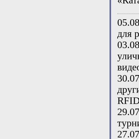
«Кат
05.0
для 
03.0
улич
виде
30.0
друг
RFID
29.0
турн
27.0