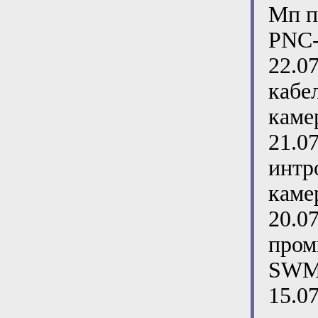
Мп п
PNC-
22.0
кабе
каме
21.0
интр
каме
20.0
пром
SWM
15.0