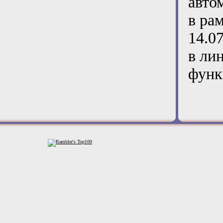
авто
в ра
14.0
в ли
функ