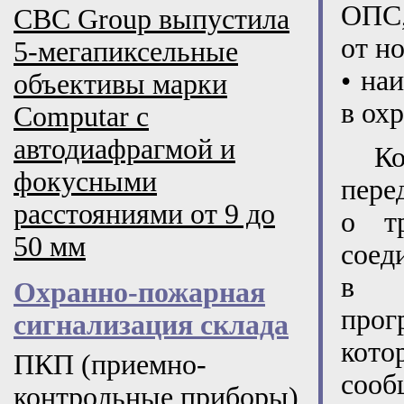
ОПС,
CBC Group выпустила
от н
5-мегапиксельные
• на
объективы марки
в ох
Computar с
автодиафрагмой и
Кон
фокусными
пере
расстояниями от 9 до
о тр
50 мм
соед
в 
Охранно-пожарная
прог
сигнализация склада
кото
ПКП (приемно-
сооб
контрольные приборы)