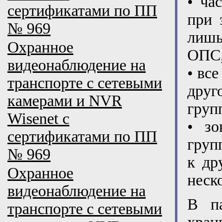
• ча
сертификатами по ПП
при 
№ 969
лишь
Охранное
ОПС,
видеонаблюдение на
• вс
транспорте с сетевыми
друг
камерами и NVR
груп
Wisenet с
• зо
сертификатами по ПП
груп
№ 969
к др
Охранное
неск
видеонаблюдение на
В п
транспорте с сетевыми