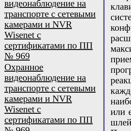
видеонаблюдение на
клав
транспорте с сетевыми
сист
камерами и NVR
кон
Wisenet с
рас
сертификатами по ПП
мак
№ 969
при
Охранное
прог
видеонаблюдение на
реак
транспорте с сетевыми
каж
камерами и NVR
наиб
Wisenet с
или 
сертификатами по ПП
шлей
№ 969