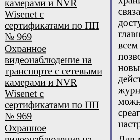
хран
камерами и NVR
связ
Wisenet с
дост
сертификатами по ПП
глав
№ 969
всем
Охранное
позв
видеонаблюдение на
новы
транспорте с сетевыми
дейс
камерами и NVR
журн
Wisenet с
мож
сертификатами по ПП
среа
№ 969
наст
Охранное
видеонаблюдение на
Для 