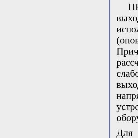
ПКП
выхо
исп
(опо
При
расс
слаб
выхо
напр
устр
обор
Для