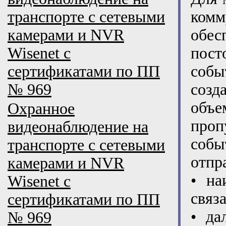
транспорте с сетевыми
комм
камерами и NVR
обес
Wisenet с
пост
сертификатами по ПП
собы
№ 969
созд
объе
Охранное
проп
видеонаблюдение на
собы
транспорте с сетевыми
отпр
камерами и NVR
• на
Wisenet с
связ
сертификатами по ПП
• да
№ 969