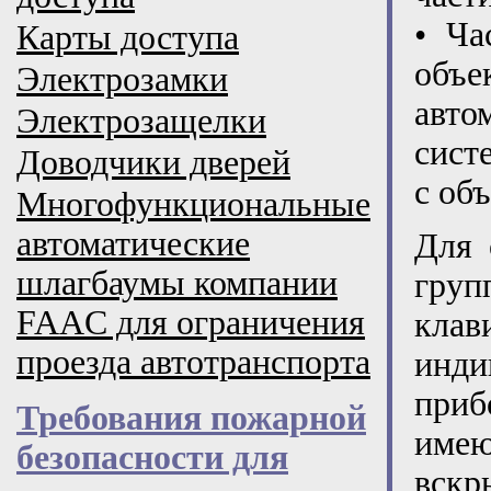
• Ча
Карты доступа
объ
Электрозамки
авто
Электрозащелки
сист
Доводчики дверей
с об
Многофункциональные
автоматические
Для 
шлагбаумы компании
груп
FAAC для ограничения
клав
проезда автотранспорта
инди
приб
Требования пожарной
име
безопасности для
вскр