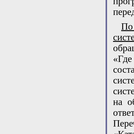
прог
пере
По
сист
обра
«Где
сост
сис
сист
на о
отве
Пере