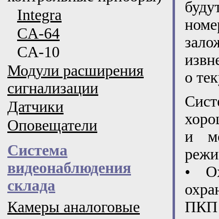
буду
Integra
номе
CA-64
зало
CA-10
извн
Модули расширения
о те
сигнализации
Сист
Датчики
хоро
Оповещатели
и м
Система
режи
видеонаблюдения
• О
склада
охра
Камеры аналоговые
ПКП 