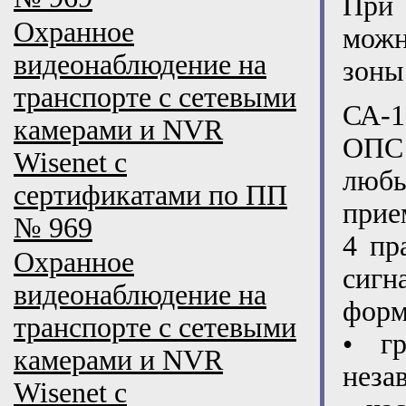
При 
Охранное
можн
видеонаблюдение на
зоны
транспорте с сетевыми
СА-1
камерами и NVR
ОПС 
Wisenet с
любы
сертификатами по ПП
прие
№ 969
4 пр
Охранное
сигн
видеонаблюдение на
форм
транспорте с сетевыми
• г
камерами и NVR
неза
Wisenet с