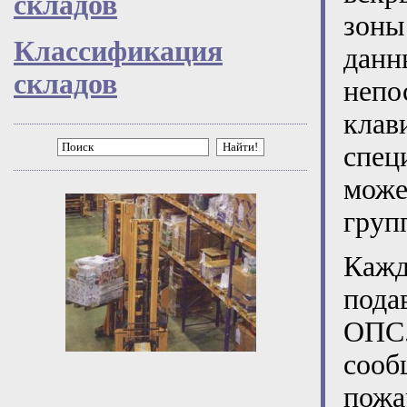
складов
зоны
Классификация
дан
складов
непо
кла
Найти!
спец
мож
груп
Кажд
пода
ОПС.
сооб
пожа