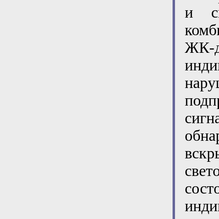
и с
комб
ЖК-
инди
нар
подп
сиг
обн
вскр
све
сос
инди