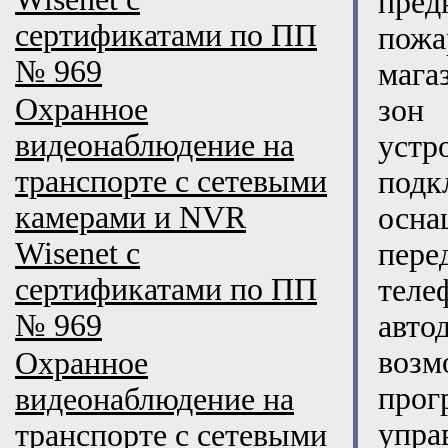
пред
сертификатами по ПП
пожа
№ 969
мага
Охранное
зон
видеонаблюдение на
устр
транспорте с сетевыми
под
камерами и NVR
осна
Wisenet с
пере
сертификатами по ПП
тел
№ 969
авт
воз
Охранное
прог
видеонаблюдение на
упр
транспорте с сетевыми