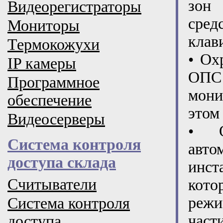
зон 
Видеорегистраторы
сред
Мониторы
клав
Термокожухи
• Ох
IP камеры
ОПС 
Программное
мони
обеспечение
этом
Видеосерверы
• О
Система контроля
авт
доступа склада
инст
Считыватели
кото
режи
Система контроля
части
доступа