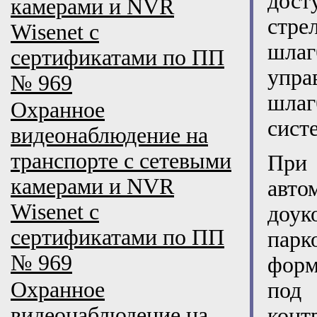
дост
камерами и NVR
стре
Wisenet с
шлаг
сертификатами по ПП
упр
№ 969
шлаг
Охранное
сист
видеонаблюдение на
транспорте с сетевыми
При
камерами и NVR
авт
Wisenet с
доу
сертификатами по ПП
пар
№ 969
форм
Охранное
под
видеонаблюдение на
конт