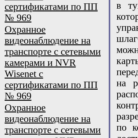
в ту
сертификатами по ПП
кото
№ 969
упра
Охранное
шлаг
видеонаблюдение на
можн
транспорте с сетевыми
карт
камерами и NVR
пере
Wisenet с
на р
сертификатами по ПП
рас
№ 969
кон
Охранное
разр
видеонаблюдение на
по к
транспорте с сетевыми