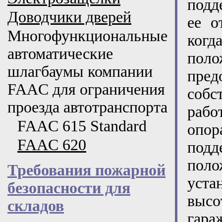
подд
Доводчики дверей
ее о
Многофункциональные
ког
автоматические
пол
шлагбаумы компании
пре
FAAC для ограничения
соб
проезда автотранспорта
рабо
FAAC 615 Standard
опор
FAAC 620
подд
пол
Требования пожарной
уста
безопасности для
высо
складов
гара