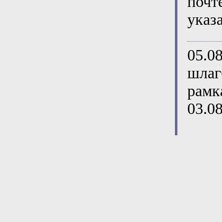
почт
указ
05.0
шлаг
рамк
03.0