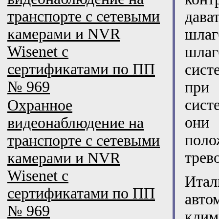
транспорте с сетевыми
дав
камерами и NVR
шлаг
Wisenet с
шлаг
сертификатами по ПП
сист
№ 969
при 
сист
Охранное
они
видеонаблюдение на
поло
транспорте с сетевыми
трев
камерами и NVR
Wisenet с
Итал
сертификатами по ПП
авто
№ 969
клим