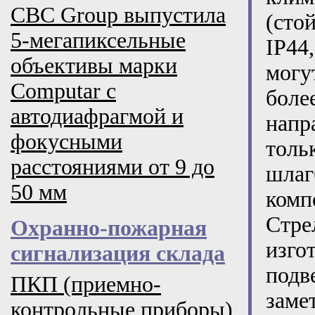
CBC Group выпустила
(сто
5-мегапиксельные
IP44
объективы марки
могу
Computar с
боле
автодиафрагмой и
напр
фокусными
толь
расстояниями от 9 до
шлаг
50 мм
комп
Стр
Охранно-пожарная
изго
сигнализация склада
подв
ПКП (приемно-
заме
контрольные приборы)