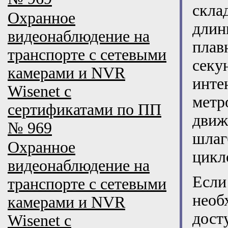
скла
Охранное
длин
видеонаблюдение на
плав
транспорте с сетевыми
секу
камерами и NVR
инте
Wisenet с
мет
сертификатами по ПП
дви
№ 969
шлаг
Охранное
цикло
видеонаблюдение на
Есл
транспорте с сетевыми
необ
камерами и NVR
дост
Wisenet с