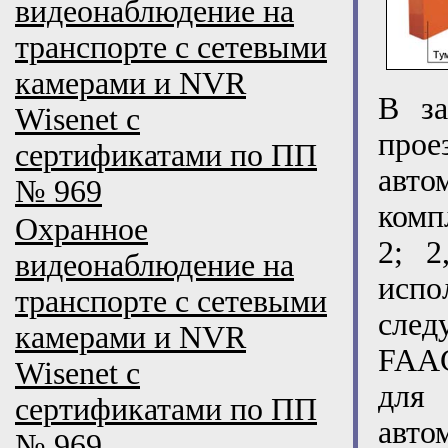
видеонаблюдение на
транспорте с сетевыми
камерами и NVR
В за
Wisenet с
про
сертификатами по ПП
авто
№ 969
комп
Охранное
2; 2
видеонаблюдение на
испо
транспорте с сетевыми
след
камерами и NVR
FAAC
Wisenet с
для 
сертификатами по ПП
авт
№ 969