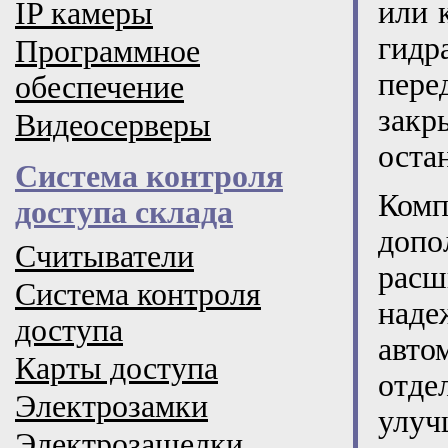
или 
IP камеры
гидр
Программное
пере
обеспечение
закр
Видеосерверы
оста
Система контроля
Комп
доступа склада
допо
Считыватели
расш
Система контроля
над
доступа
авто
Карты доступа
отд
Электрозамки
улуч
Электрозащелки