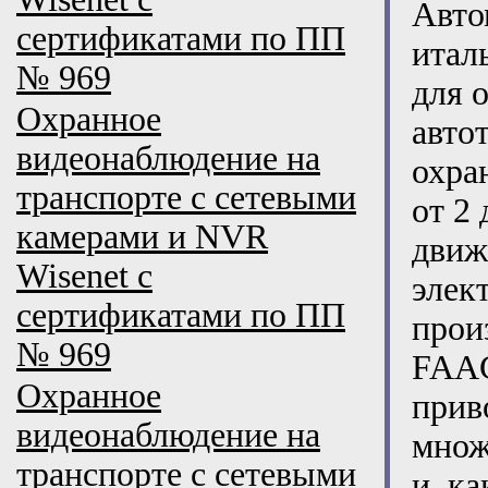
Авто
сертификатами по ПП
итал
№ 969
для 
Охранное
авто
видеонаблюдение на
охра
транспорте с сетевыми
от 2
камерами и NVR
движ
Wisenet с
элек
сертификатами по ПП
прои
№ 969
FAAC
Охранное
прив
видеонаблюдение на
множ
транспорте с сетевыми
и, к