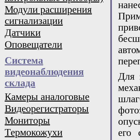
нан
Модули расширения
Прим
сигнализации
при
Датчики
бес
Оповещатели
авто
Система
пере
видеонаблюдения
Для 
склада
меха
Камеры аналоговые
шла
Видеорегистраторы
фото
Мониторы
опус
Термокожухи
его 