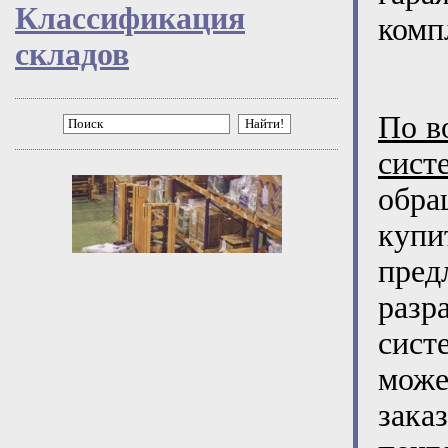
Классификация
комп
складов
По в
Найти!
сис
обра
купи
пре
разр
сист
може
зака