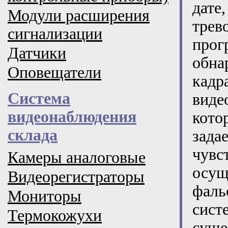
дате
Модули расширения
трев
сигнализации
прог
Датчики
обна
Оповещатели
кад
Система
виде
видеонаблюдения
кото
склада
за
чувс
Камеры аналоговые
осу
Видеорегистраторы
фаль
Мониторы
сис
Термокожухи
суще