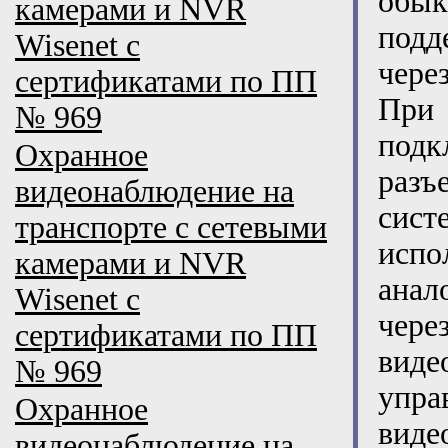
обы
камерами и NVR
подд
Wisenet с
чере
сертификатами по ПП
При
№ 969
подк
Охранное
разъ
видеонаблюдение на
сис
транспорте с сетевыми
исп
камерами и NVR
анал
Wisenet с
чер
сертификатами по ПП
вид
№ 969
упр
Охранное
вид
видеонаблюдение на