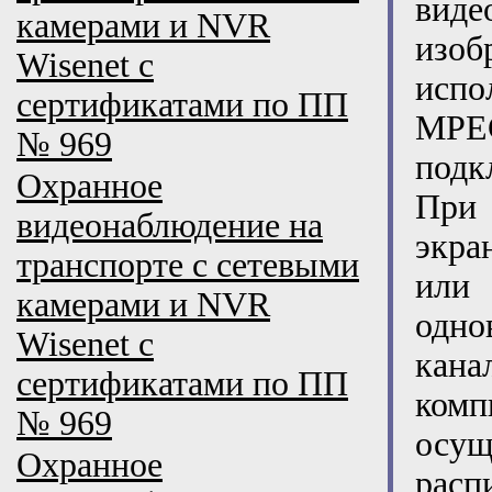
виде
камерами и NVR
изо
Wisenet с
испо
сертификатами по ПП
MPE
№ 969
подк
Охранное
При 
видеонаблюдение на
экра
транспорте с сетевыми
или
камерами и NVR
одно
Wisenet с
кана
сертификатами по ПП
комп
№ 969
осу
Охранное
расп