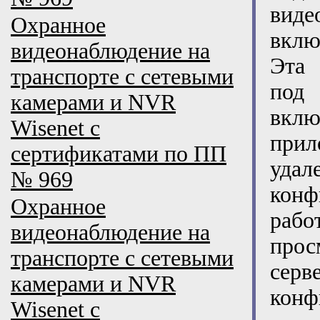
виде
Охранное
вклю
видеонаблюдение на
Эт
транспорте с сетевыми
под
камерами и NVR
вкл
Wisenet с
прил
сертификатами по ПП
удал
№ 969
конф
Охранное
раб
видеонаблюдение на
прос
транспорте с сетевыми
сер
камерами и NVR
кон
Wisenet с