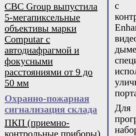
с п
CBC Group выпустила
кон
5-мегапиксельные
Enha
объективы марки
виде
Computar с
дым
автодиафрагмой и
спе
фокусными
испо
расстояниями от 9 до
ули
50 мм
порт
Охранно-пожарная
Для
сигнализация склада
прог
ПКП (приемно-
набо
контрольные приборы)