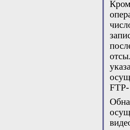
Кром
опер
числ
зап
посл
отс
указ
осущ
FTP-
Обна
осущ
вид