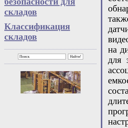
безопасности для
обна
складов
так
Классификация
дат
складов
виде
на д
Найти!
для 
ассо
емк
сос
длит
про
наст