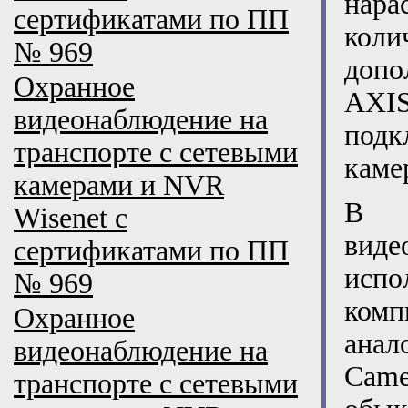
нар
сертификатами по ПП
кол
№ 969
допо
Охранное
AXIS
видеонаблюдение на
подк
транспорте с сетевыми
каме
камерами и NVR
В о
Wisenet с
виде
сертификатами по ПП
испо
№ 969
комп
Охранное
анал
видеонаблюдение на
Cam
транспорте с сетевыми