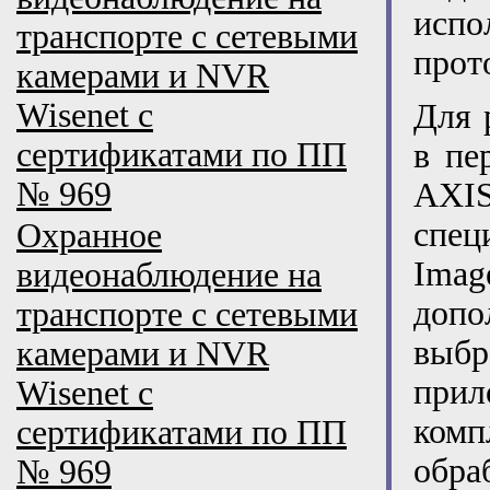
исп
транспорте с сетевыми
прот
камерами и NVR
Wisenet с
Для 
сертификатами по ПП
в пе
№ 969
AXIS
спец
Охранное
Ima
видеонаблюдение на
допо
транспорте с сетевыми
выб
камерами и NVR
при
Wisenet с
ком
сертификатами по ПП
обра
№ 969