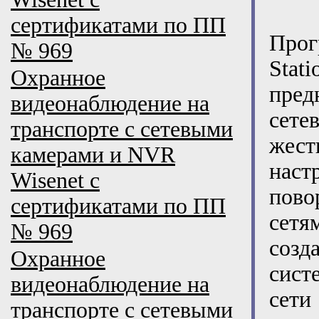
сертификатами по ПП
Про
№ 969
Stat
Охранное
пре
видеонаблюдение на
сете
транспорте с сетевыми
жест
камерами и NVR
наст
Wisenet с
пов
сертификатами по ПП
сетя
№ 969
созд
Охранное
сист
видеонаблюдение на
сет
транспорте с сетевыми