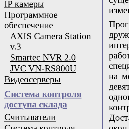
IP камеры
изме
Программное
Прог
обеспечение
дру
AXIS Camera Station
инте
v.3
раб
Smartec NVR 2.0
спец
JVC VN-RS800U
на м
Видеосерверы
дев
Система контроля
одн
доступа склада
кон
Считыватели
Дост
Система контроля
окон